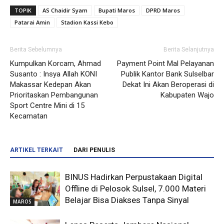
TOPIK
AS Chaidir Syam
Bupati Maros
DPRD Maros
Patarai Amin
Stadion Kassi Kebo
Berita Sebelumnya
Berita Selanjutnya
Kumpulkan Korcam, Ahmad
Payment Point Mal Pelayanan
Susanto : Insya Allah KONI
Publik Kantor Bank Sulselbar
Makassar Kedepan Akan
Dekat Ini Akan Beroperasi di
Prioritaskan Pembangunan
Kabupaten Wajo
Sport Centre Mini di 15
Kecamatan
ARTIKEL TERKAIT
DARI PENULIS
BINUS Hadirkan Perpustakaan Digital
Offline di Pelosok Sulsel, 7.000 Materi
Belajar Bisa Diakses Tanpa Sinyal
MAROS