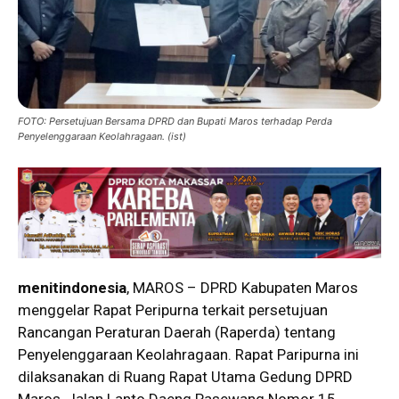
FOTO: Persetujuan Bersama DPRD dan Bupati Maros terhadap Perda
Penyelenggaraan Keolahragaan. (ist)
menitindonesia
, MAROS – DPRD Kabupaten Maros
menggelar Rapat Peripurna terkait persetujuan
Rancangan Peraturan Daerah (Raperda) tentang
Penyelenggaraan Keolahragaan. Rapat Paripurna ini
dilaksanakan di Ruang Rapat Utama Gedung DPRD
Maros, Jalan Lanto Daeng Pasewang Nomor 15,