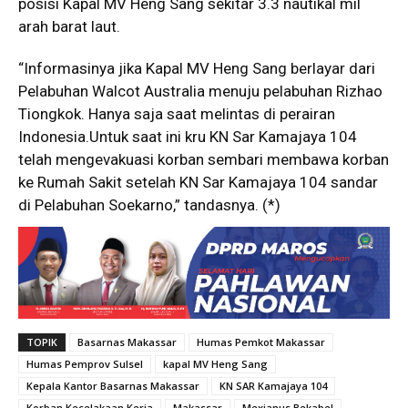
posisi Kapal MV Heng Sang sekitar 3.3 nautikal mil
arah barat laut.
“Informasinya jika Kapal MV Heng Sang berlayar dari
Pelabuhan Walcot Australia menuju pelabuhan Rizhao
Tiongkok. Hanya saja saat melintas di perairan
Indonesia.Untuk saat ini kru KN Sar Kamajaya 104
telah mengevakuasi korban sembari membawa korban
ke Rumah Sakit setelah KN Sar Kamajaya 104 sandar
di Pelabuhan Soekarno,” tandasnya. (*)
TOPIK
Basarnas Makassar
Humas Pemkot Makassar
Humas Pemprov Sulsel
kapal MV Heng Sang
Kepala Kantor Basarnas Makassar
KN SAR Kamajaya 104
Korban Kecelakaan Kerja
Makassar
Mexianus Bekabel