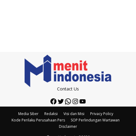
Contact Us
Facebook
Twitter
WhatsApp
Instagram
YouTube
Media Siber
Redaksi
Visi dan Misi
Privacy Policy
Kode Perilaku Perusahaan Pers
SOP Perlindungan Wartawan
Disclaimer