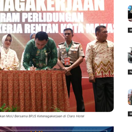
M
N
M
an MoU Bersama BPJS Ketenagakerjaan di Claro Hotel