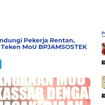
P
ndungi Pekerja Rentan,
p Teken MoU BPJAMSOSTEK
H
S