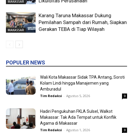
Likuiditas Perusahaan
MAKASSAR
Karang Taruna Makassar Dukung
Pemilahan Sampah dari Rumah, Siapkan
Gerakan TEBA di Tiap Wilayah
MAKASSAR
POPULER NEWS
Wali Kota Makassar Sidak TPA Antang, Soroti
Kolam Lindi hingga Manajemen yang
Amburadul
Tim Redaksi
-
Agustus 5, 2026
0
Hadiri Pengukuhan FKLA Sulsel, Walkot
Makassar: Tak Ada Tempat untuk Konflik
Agama di Makassar
Tim Redaksi
-
Agustus 1, 2026
0