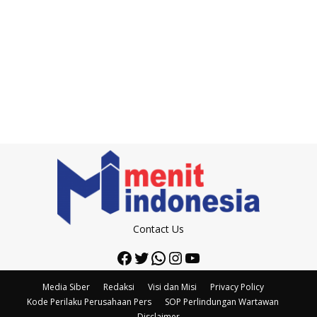
Contact Us
Facebook
Twitter
WhatsApp
Instagram
YouTube
Media Siber
Redaksi
Visi dan Misi
Privacy Policy
Kode Perilaku Perusahaan Pers
SOP Perlindungan Wartawan
Disclaimer