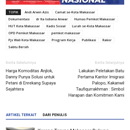
TOPIK
Andi Arwin Azis
Camat se-Kota Makassar
Dokumentasi
dr Ita Isdiana Anwar
Humas Pemkot Makassar
HUT Kota Makassar
Kadis Sosial
Lurah se-Kota Makassar
OPD Pemkot Makassar
pemkot makassar
Pjs Wali Kota Makassar
Program Kerja
Publikasi
Rakor
Sabtu Bersih
Berita Sebelumnya
Berita Selanjutnya
Harga Komoditas Anjlok,
Lakukan Peletakan Batu
Danny Punya Solusi untuk
Pertama Kantor Imigrasi
Petani di Enrekang Supaya
Palopo, Kakanwil
Sejahtera
Taufiqurrakhman : Simbol
Harapan dan Komitmen Kami
ARTIKEL TERKAIT
DARI PENULIS