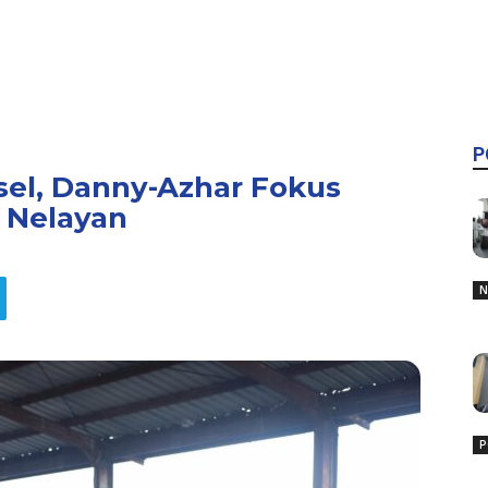
P
lsel, Danny-Azhar Fokus
 Nelayan
N
P