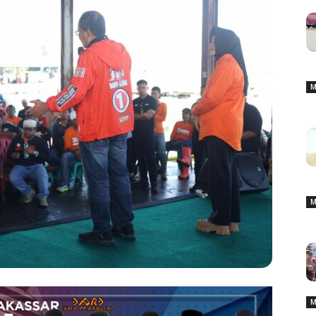
M
M
M