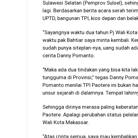
Sulawesi Selatan (Pemprov Sulsel), seh
lagi. Berdasarkan berita acara serah teri
UPTD, bangunan TPI, kios depan dan belak
“Sayangnya waktu dua tahun Pj Wali Kota 
waktu pak Bahtiar saya minta kembali. Ke
sudah punya siteplan-nya, uang sudah ada
cerita Danny Pomanto.
“Maka ada dua tindakan yang bisa kita lak
tungguma di Provinsi,” tegas Danny Poma
Pomanto menilai TPI Paotere ini bukan h
unsur sejarah di dalamnya. Tempat lahir
Sehingga dirinya merasa paling keberata
Paotere. Apalagi perubahan status pelelan
Wali Kota Makassar.
“Atas izinta semua, saya mau kembalikan 