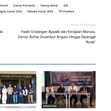
Sulsel
Danny Pomanto
Danny-Azhar
DIA
ilgub Sulsel 2024
Pilkada Sulsel 2024
TPI Paotere
Berita Selanjutnya
ak
Hadiri Undangan Appalili dari Kerajaan Marusu,
Danny-Azhar Disambut Angaru Hingga Dipanggil
“Anak”
MAKASSAR