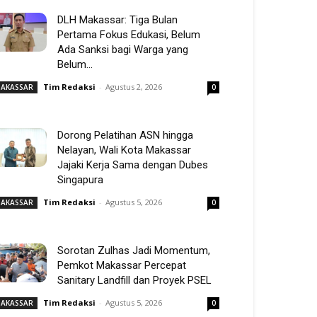
DLH Makassar: Tiga Bulan
Pertama Fokus Edukasi, Belum
Ada Sanksi bagi Warga yang
Belum...
Tim Redaksi
-
Agustus 2, 2026
AKASSAR
0
Dorong Pelatihan ASN hingga
Nelayan, Wali Kota Makassar
Jajaki Kerja Sama dengan Dubes
Singapura
Tim Redaksi
-
Agustus 5, 2026
AKASSAR
0
Sorotan Zulhas Jadi Momentum,
Pemkot Makassar Percepat
Sanitary Landfill dan Proyek PSEL
Tim Redaksi
-
Agustus 5, 2026
AKASSAR
0