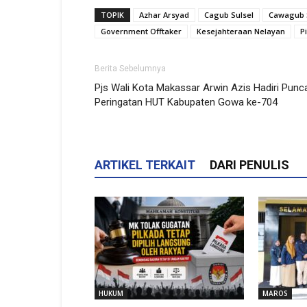
TOPIK
Azhar Arsyad
Cagub Sulsel
Cawagub 
Government Offtaker
Kesejahteraan Nelayan
P
Berita Sebelumnya
Pjs Wali Kota Makassar Arwin Azis Hadiri Punc
Peringatan HUT Kabupaten Gowa ke-704
ARTIKEL TERKAIT
DARI PENULIS
HUKUM
MAROS