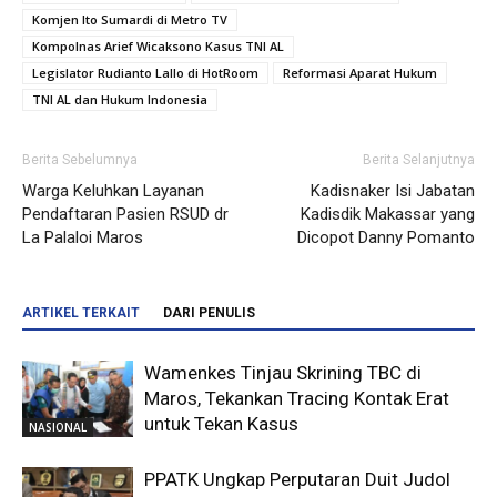
Komjen Ito Sumardi di Metro TV
Kompolnas Arief Wicaksono Kasus TNI AL
Legislator Rudianto Lallo di HotRoom
Reformasi Aparat Hukum
TNI AL dan Hukum Indonesia
Berita Sebelumnya
Berita Selanjutnya
Warga Keluhkan Layanan
Kadisnaker Isi Jabatan
Pendaftaran Pasien RSUD dr
Kadisdik Makassar yang
La Palaloi Maros
Dicopot Danny Pomanto
ARTIKEL TERKAIT
DARI PENULIS
Wamenkes Tinjau Skrining TBC di
Maros, Tekankan Tracing Kontak Erat
untuk Tekan Kasus
NASIONAL
PPATK Ungkap Perputaran Duit Judol