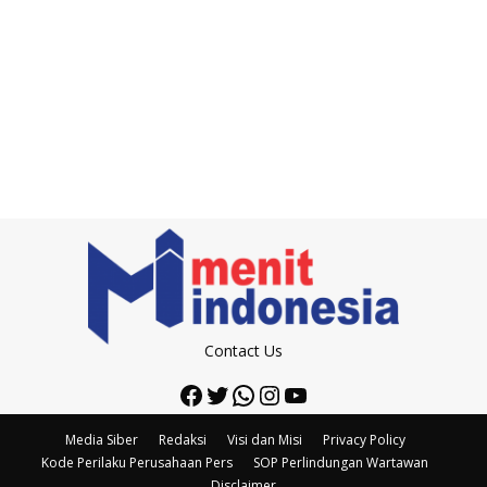
Contact Us
Facebook
Twitter
WhatsApp
Instagram
YouTube
Media Siber
Redaksi
Visi dan Misi
Privacy Policy
Kode Perilaku Perusahaan Pers
SOP Perlindungan Wartawan
Disclaimer