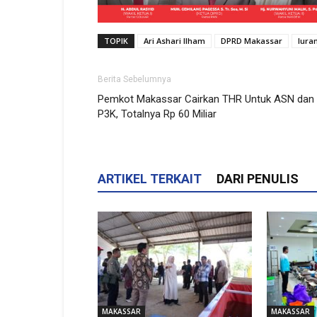
TOPIK
Ari Ashari Ilham
DPRD Makassar
Iura
Berita Sebelumnya
Pemkot Makassar Cairkan THR Untuk ASN dan
P3K, Totalnya Rp 60 Miliar
ARTIKEL TERKAIT
DARI PENULIS
MAKASSAR
MAKASSAR