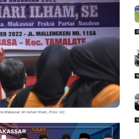
O
N
Makassar, Ari Ashari Ilham, (Foto: Ist)
S