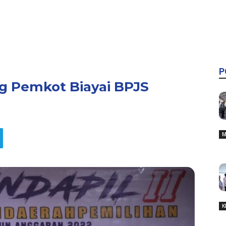
P
g Pemkot Biayai BPJS
M
K