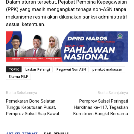
Dalam aturan tersebut, Pejabat Pembina Kepegawaian
(PPK) yang masih mengangkat tenaga non-ASN tanpa
mekanisme resmi akan dikenakan sanksi administratif
sesuai ketentuan.
TOPIK
Laskar Pelangi
Pegawai Non ASN
pemkot makassar
Skema PJLP
Berita Sebelumnya
Berita Selanjutnya
Pemekaran Bone Selatan
Pemprov Sulsel Peringati
Tunggu Keputusan Pusat,
Harkitnas ke-117, Tegaskan
Pemprov Sulsel Siap Kawal
Komitmen Bangkit Bersama