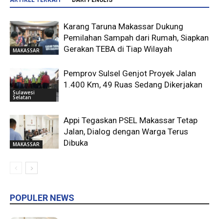
ARTIKEL TERKAIT
DARI PENULIS
Karang Taruna Makassar Dukung
Pemilahan Sampah dari Rumah, Siapkan
Gerakan TEBA di Tiap Wilayah
MAKASSAR
Pemprov Sulsel Genjot Proyek Jalan
1.400 Km, 49 Ruas Sedang Dikerjakan
Sulawesi
Selatan
Appi Tegaskan PSEL Makassar Tetap
Jalan, Dialog dengan Warga Terus
Dibuka
MAKASSAR
POPULER NEWS