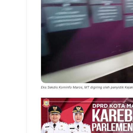
Eks Sekdis Kominfo Maros, MT digiring oleh penyidik Keja