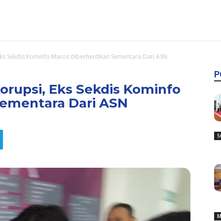
Eks Sekdis Kominfo Maros diberhentikan Sementara Dari ASN
P
orupsi, Eks Sekdis Kominfo
Sementara Dari ASN
S
M