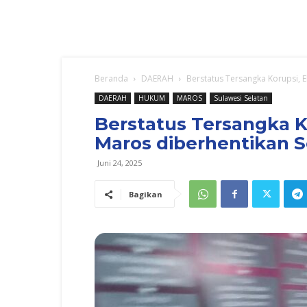
Beranda
DAERAH
Berstatus Tersangka Korupsi, 
DAERAH
HUKUM
MAROS
Sulawesi Selatan
Berstatus Tersangka K
Maros diberhentikan 
Juni 24, 2025
Bagikan