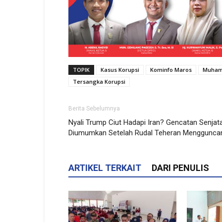
TOPIK
Kasus Korupsi
Kominfo Maros
Muham
Tersangka Korupsi
Berita Sebelumnya
Nyali Trump Ciut Hadapi Iran? Gencatan Senjat
Diumumkan Setelah Rudal Teheran Menggunca
ARTIKEL TERKAIT
DARI PENULIS