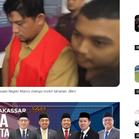
M
ksaan Negeri Maros menuju mobil tahanan. (Bkr)
O
M