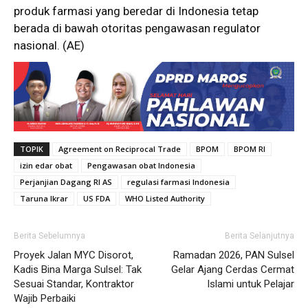
produk farmasi yang beredar di Indonesia tetap
berada di bawah otoritas pengawasan regulator
nasional. (AE)
TOPIK
Agreement on Reciprocal Trade
BPOM
BPOM RI
izin edar obat
Pengawasan obat Indonesia
Perjanjian Dagang RI AS
regulasi farmasi Indonesia
Taruna Ikrar
US FDA
WHO Listed Authority
Berita Sebelumnya
Berita Selanjutnya
Proyek Jalan MYC Disorot,
Ramadan 2026, PAN Sulsel
Kadis Bina Marga Sulsel: Tak
Gelar Ajang Cerdas Cermat
Sesuai Standar, Kontraktor
Islami untuk Pelajar
Wajib Perbaiki