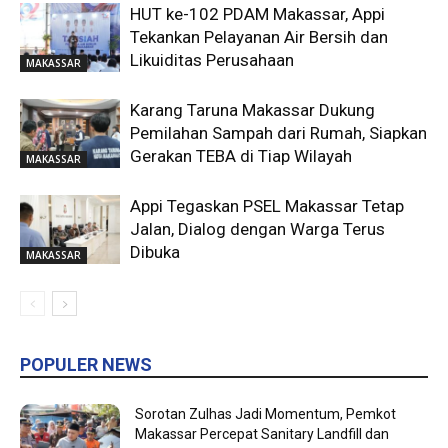
HUT ke-102 PDAM Makassar, Appi
Tekankan Pelayanan Air Bersih dan
Likuiditas Perusahaan
MAKASSAR
Karang Taruna Makassar Dukung
Pemilahan Sampah dari Rumah, Siapkan
Gerakan TEBA di Tiap Wilayah
MAKASSAR
Appi Tegaskan PSEL Makassar Tetap
Jalan, Dialog dengan Warga Terus
Dibuka
MAKASSAR
POPULER NEWS
Sorotan Zulhas Jadi Momentum, Pemkot
Makassar Percepat Sanitary Landfill dan