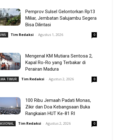
Pemprov Sulsel Gelontorkan Rp13
Miliar, Jembatan Salujambu Segera
Bisa Dilintasi
Tim Redaksi
-
Agustus 1, 2026
UWU
0
Mengenal KM Mutiara Sentosa 2,
Kapal Ro-Ro yang Terbakar di
Perairan Madura
Tim Redaksi
-
Agustus 2, 2026
AWA TIMUR
0
100 Ribu Jemaah Padati Monas,
Zikir dan Doa Kebangsaan Buka
Rangkaian HUT Ke-81 RI
Tim Redaksi
-
Agustus 2, 2026
ASIONAL
0