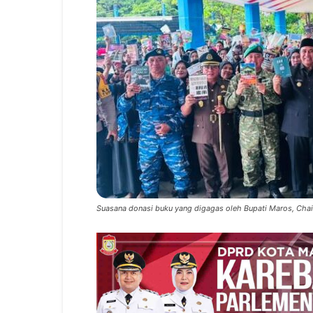
Suasana donasi buku yang digagas oleh Bupati Maros, Chaid