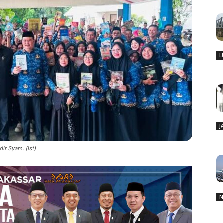
L
J
ir Syam. (ist)
N