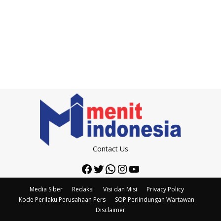
Contact Us
Facebook
Twitter
WhatsApp
Instagram
YouTube
Media Siber
Redaksi
Visi dan Misi
Privacy Policy
Kode Perilaku Perusahaan Pers
SOP Perlindungan Wartawan
Disclaimer