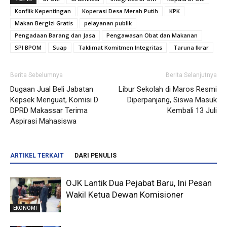
Konflik Kepentingan
Koperasi Desa Merah Putih
KPK
Makan Bergizi Gratis
pelayanan publik
Pengadaan Barang dan Jasa
Pengawasan Obat dan Makanan
SPI BPOM
Suap
Taklimat Komitmen Integritas
Taruna Ikrar
Berita Sebelumnya
Berita Selanjutnya
Dugaan Jual Beli Jabatan
Libur Sekolah di Maros Resmi
Kepsek Menguat, Komisi D
Diperpanjang, Siswa Masuk
DPRD Makassar Terima
Kembali 13 Juli
Aspirasi Mahasiswa
ARTIKEL TERKAIT
DARI PENULIS
OJK Lantik Dua Pejabat Baru, Ini Pesan
Wakil Ketua Dewan Komisioner
EKONOMI