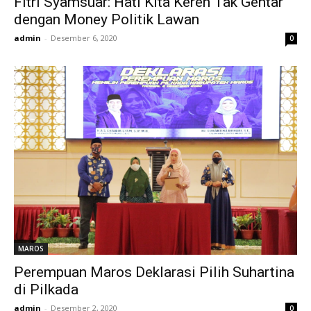
Fitri Syamsuar: Hati Kita Keren Tak Gentar
dengan Money Politik Lawan
admin
-
Desember 6, 2020
0
MAROS
Perempuan Maros Deklarasi Pilih Suhartina
di Pilkada
admin
-
Desember 2, 2020
0