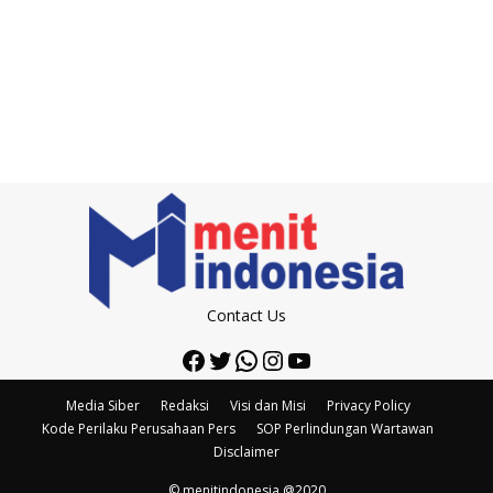
Contact Us
Facebook
Twitter
WhatsApp
Instagram
YouTube
Media Siber
Redaksi
Visi dan Misi
Privacy Policy
Kode Perilaku Perusahaan Pers
SOP Perlindungan Wartawan
Disclaimer
© menitindonesia @2020