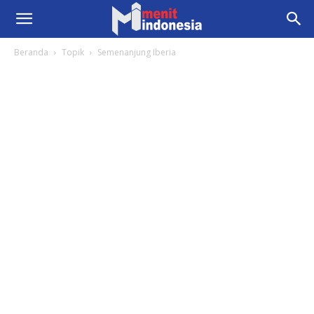
Beranda
Topik
Semenanjung Iberia