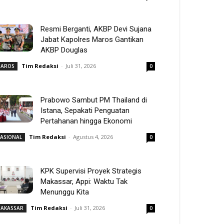
Resmi Berganti, AKBP Devi Sujana
Jabat Kapolres Maros Gantikan
AKBP Douglas
Tim Redaksi
-
Juli 31, 2026
AROS
0
Prabowo Sambut PM Thailand di
Istana, Sepakati Penguatan
Pertahanan hingga Ekonomi
Tim Redaksi
-
Agustus 4, 2026
ASIONAL
0
KPK Supervisi Proyek Strategis
Makassar, Appi: Waktu Tak
Menunggu Kita
Tim Redaksi
-
Juli 31, 2026
AKASSAR
0