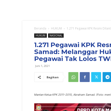
Beranda
HUKUM
1.271 Pegawai KPK Resmi Dilant
HUKUM
NASIONAL
1.271 Pegawai KPK Res
Samad: Melanggar Huk
Pegawai Tak Lolos T
Juni 1, 2021
Bagikan
Mantan Ketua KPK 2011-2015, Abraham Samad. (Foto: meni