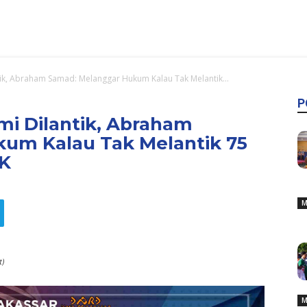
ik, Abraham Samad: Melanggar Hukum Kalau Tak Melantik...
P
mi Dilantik, Abraham
um Kalau Tak Melantik 75
WK
M
t)
M