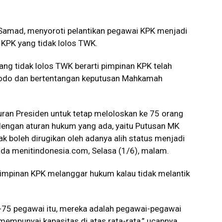
amad, menyoroti pelantikan pegawai KPK menjadi
 KPK yang tidak lolos TWK.
ng tidak lolos TWK berarti pimpinan KPK telah
dodo dan bertentangan keputusan Mahkamah
ran Presiden untuk tetap meloloskan ke 75 orang
 dengan aturan hukum yang ada, yaitu Putusan MK
k boleh dirugikan oleh adanya alih status menjadi
a menitindonesia.com, Selasa (1/6), malam.
Pimpinan KPK melanggar hukum kalau tidak melantik
ke-75 pegawai itu, mereka adalah pegawai-pegawai
mempunyai kapasitas di atas rata-rata,” ucapnya.