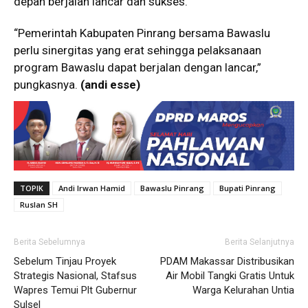
depan berjalan lancar dan sukses.
“Pemerintah Kabupaten Pinrang bersama Bawaslu
perlu sinergitas yang erat sehingga pelaksanaan
program Bawaslu dapat berjalan dengan lancar,”
pungkasnya.
(andi esse)
TOPIK
Andi Irwan Hamid
Bawaslu Pinrang
Bupati Pinrang
Ruslan SH
Berita Sebelumnya
Berita Selanjutnya
Sebelum Tinjau Proyek
PDAM Makassar Distribusikan
Strategis Nasional, Stafsus
Air Mobil Tangki Gratis Untuk
Wapres Temui Plt Gubernur
Warga Kelurahan Untia
Sulsel