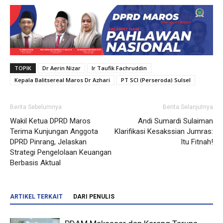
TOPIK
Dr Aerin Nizar
Ir Taufik Fachruddin
Kepala Balitsereal Maros Dr Azhari
PT SCI (Perseroda) Sulsel
Berita Sebelumnya
Berita Selanjutnya
Wakil Ketua DPRD Maros
Andi Sumardi Sulaiman
Terima Kunjungan Anggota
Klarifikasi Kesakssian Jumras:
DPRD Pinrang, Jelaskan
Itu Fitnah!
Strategi Pengelolaan Keuangan
Berbasis Aktual
ARTIKEL TERKAIT
DARI PENULIS