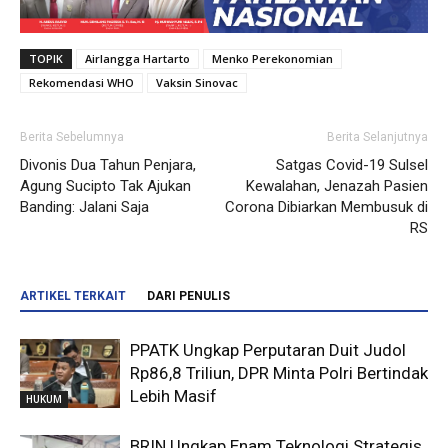
TOPIK
Airlangga Hartarto
Menko Perekonomian
Rekomendasi WHO
Vaksin Sinovac
Berita Sebelumnya
Berita Selanjutnya
Divonis Dua Tahun Penjara,
Satgas Covid-19 Sulsel
Agung Sucipto Tak Ajukan
Kewalahan, Jenazah Pasien
Banding: Jalani Saja
Corona Dibiarkan Membusuk di
RS
ARTIKEL TERKAIT
DARI PENULIS
PPATK Ungkap Perputaran Duit Judol
Rp86,8 Triliun, DPR Minta Polri Bertindak
Lebih Masif
HUKUM
BRIN Ungkap Enam Teknologi Strategis