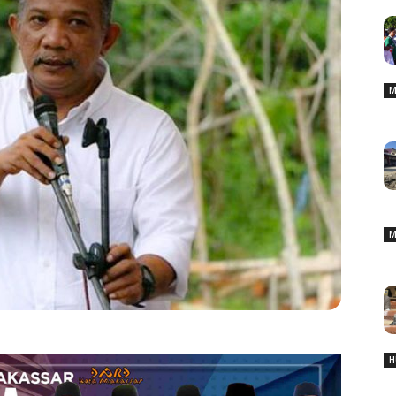
M
M
H