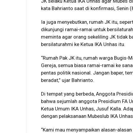
JK selaku Ketua IKA Unhas agar Mubes di
kata Bahrianto saat di konfirmasi, Senin 
Ia juga menyebutkan, rumah JK itu, sepe
dikunjungi ramai-ramai untuk bersilatur
meminta agar orang sekeliling JK tidak b
bersilaturahmi ke Ketua IKA Unhas itu.
“Rumah Pak JK itu, rumah warga Bugis-M
Gereja, semua biasa ramai-ramai ke sana.
pentas politik nasional. Jangan baper, t
beradat,” ujar Bahrianto.
Di tempat yang berbeda, Anggota Presid
bahwa sejumlah anggota Presidium FA U
Ketua Umum IKA Unhas, Jusuf Kalla. Adapu
dengan pelaksanaan Mubeslub IKA Unhas
“Kami mau menyampaikan alasan-alasan k