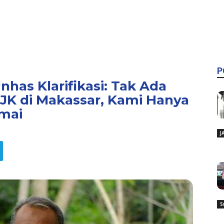
P
has Klarifikasi: Tak Ada
K di Makassar, Kami Hanya
mai
J
S