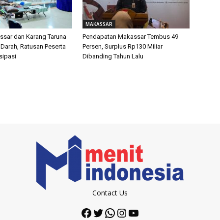
MAKASSAR
sar dan Karang Taruna
Pendapatan Makassar Tembus 49
 Darah, Ratusan Peserta
Persen, Surplus Rp130 Miliar
isipasi
Dibanding Tahun Lalu
Contact Us
Facebook
Twitter
WhatsApp
Instagram
YouTube