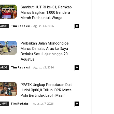
Sambut HUT RI ke-81, Pemkab
Maros Bagikan 1.000 Bendera
Merah Putih untuk Warga
Tim Redaksi
-
Agustus 4, 2026
AROS
0
Perbaikan Jalan Moncongloe
Maros Dimulai, Arus ke Daya
Berlaku Satu Lajur hingga 20
Agustus
Tim Redaksi
-
Agustus 3, 2026
AROS
0
PPATK Ungkap Perputaran Duit
Judol Rp86,8 Triliun, DPR Minta
Polri Bertindak Lebih Masif
Tim Redaksi
-
Agustus 7, 2026
UKUM
0