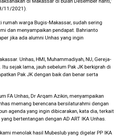
laksanakan di Makassar di bulan Desember nanti,”
(8/11/2021).
rti rumah warga Bugis-Makassar, sudah sering
ahmi dan menyampaikan pendapat. Bahrianto
aper jika ada alumni Unhas yang ingin
akassar. Unhas, HMI, Muhammadiyah, NU, Gereja-
 Itu sejak lama, jauh sebelum Pak JK berkiprah di
empatkan Pak JK dengan baik dan benar serta
ium FA Unhas, Dr Arqam Azikin, menyampaikan
nhas memang berencana bersilaturahmi dengan
n agenda yang ingin dibicarakan, kata dia, terkait
 yang bertentangan dengan AD ART IKA Unhas.
ami menolak hasil Mubeslub yang digelar PP IKA