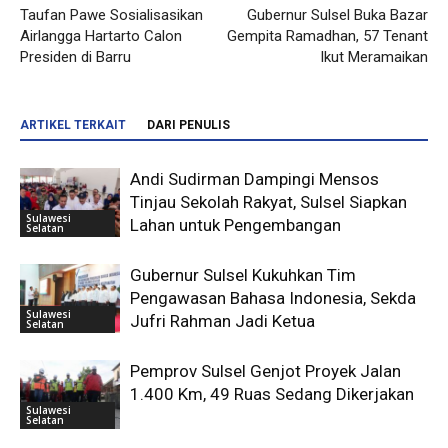
Taufan Pawe Sosialisasikan
Gubernur Sulsel Buka Bazar
Airlangga Hartarto Calon
Gempita Ramadhan, 57 Tenant
Presiden di Barru
Ikut Meramaikan
ARTIKEL TERKAIT
DARI PENULIS
Andi Sudirman Dampingi Mensos
Tinjau Sekolah Rakyat, Sulsel Siapkan
Sulawesi
Lahan untuk Pengembangan
Selatan
Gubernur Sulsel Kukuhkan Tim
Pengawasan Bahasa Indonesia, Sekda
Sulawesi
Jufri Rahman Jadi Ketua
Selatan
Pemprov Sulsel Genjot Proyek Jalan
1.400 Km, 49 Ruas Sedang Dikerjakan
Sulawesi
Selatan