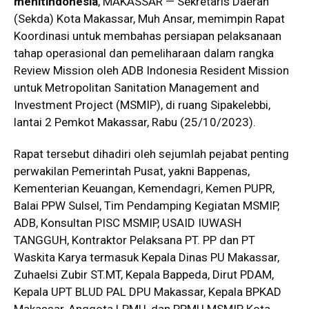
menitindonesia
, MAKASSAR — Sekretaris Daerah
(Sekda) Kota Makassar, Muh Ansar, memimpin Rapat
Koordinasi untuk membahas persiapan pelaksanaan
tahap operasional dan pemeliharaan dalam rangka
Review Mission oleh ADB Indonesia Resident Mission
untuk Metropolitan Sanitation Management and
Investment Project (MSMIP), di ruang Sipakelebbi,
lantai 2 Pemkot Makassar, Rabu (25/10/2023).
Rapat tersebut dihadiri oleh sejumlah pejabat penting
perwakilan Pemerintah Pusat, yakni Bappenas,
Kementerian Keuangan, Kemendagri, Kemen PUPR,
Balai PPW Sulsel, Tim Pendamping Kegiatan MSMIP,
ADB, Konsultan PISC MSMIP, USAID IUWASH
TANGGUH, Kontraktor Pelaksana PT. PP dan PT
Waskita Karya termasuk Kepala Dinas PU Makassar,
Zuhaelsi Zubir ST.MT, Kepala Bappeda, Dirut PDAM,
Kepala UPT BLUD PAL DPU Makassar, Kepala BPKAD
Makassar, Anggota LPMU, dan PPMU MSMIP Kota