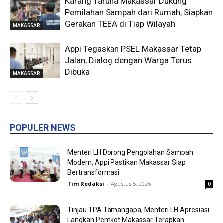
Karang Taruna Makassar Dukung
Pemilahan Sampah dari Rumah, Siapkan
Gerakan TEBA di Tiap Wilayah
MAKASSAR
Appi Tegaskan PSEL Makassar Tetap
Jalan, Dialog dengan Warga Terus
Dibuka
MAKASSAR
POPULER NEWS
Menteri LH Dorong Pengolahan Sampah
Modern, Appi Pastikan Makassar Siap
Bertransformasi
Tim Redaksi
-
Agustus 5, 2026
0
Tinjau TPA Tamangapa, Menteri LH Apresiasi
Langkah Pemkot Makassar Terapkan