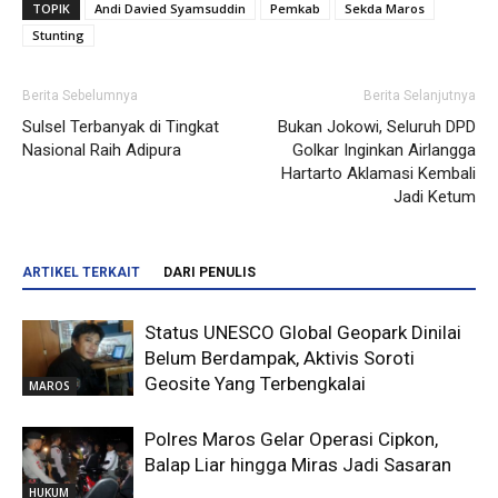
TOPIK
Andi Davied Syamsuddin
Pemkab
Sekda Maros
Stunting
Berita Sebelumnya
Berita Selanjutnya
Sulsel Terbanyak di Tingkat
Bukan Jokowi, Seluruh DPD
Nasional Raih Adipura
Golkar Inginkan Airlangga
Hartarto Aklamasi Kembali
Jadi Ketum
ARTIKEL TERKAIT
DARI PENULIS
Status UNESCO Global Geopark Dinilai
Belum Berdampak, Aktivis Soroti
Geosite Yang Terbengkalai
MAROS
Polres Maros Gelar Operasi Cipkon,
Balap Liar hingga Miras Jadi Sasaran
HUKUM