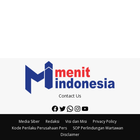
Contact Us
Facebook
Twitter
WhatsApp
Instagram
YouTube
Media Siber
Redaksi
Visi dan Misi
Privacy Policy
Kode Perilaku Perusahaan Pers
SOP Perlindungan Wartawan
Disclaimer