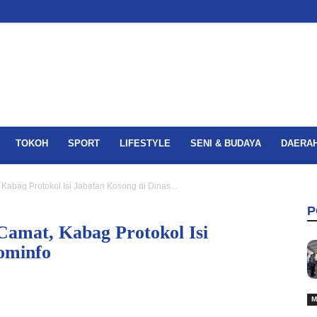
TOKOH
SPORT
LIFESTYLE
SENI & BUDAYA
DAERA
Kabag Protokol Isi Jabatan Kosong di Dinas...
P
Camat, Kabag Protokol Isi
ominfo
M