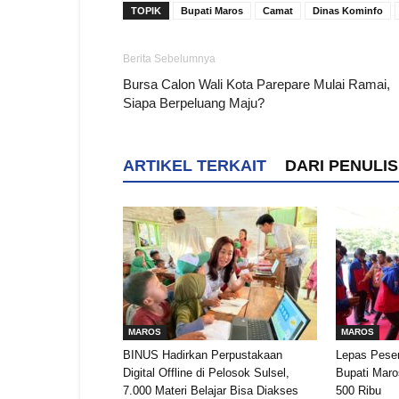
TOPIK
Bupati Maros
Camat
Dinas Kominfo
Berita Sebelumnya
Bursa Calon Wali Kota Parepare Mulai Ramai,
Siapa Berpeluang Maju?
ARTIKEL TERKAIT
DARI PENULIS
MAROS
MAROS
BINUS Hadirkan Perpustakaan
Lepas Peser
Digital Offline di Pelosok Sulsel,
Bupati Mar
7.000 Materi Belajar Bisa Diakses
500 Ribu