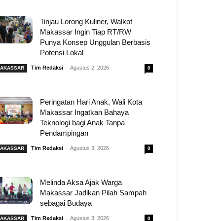
Tinjau Lorong Kuliner, Walkot
Makassar Ingin Tiap RT/RW
Punya Konsep Unggulan Berbasis
Potensi Lokal
Tim Redaksi
-
Agustus 2, 2026
AKASSAR
0
Peringatan Hari Anak, Wali Kota
Makassar Ingatkan Bahaya
Teknologi bagi Anak Tanpa
Pendampingan
Tim Redaksi
-
Agustus 3, 2026
AKASSAR
0
Melinda Aksa Ajak Warga
Makassar Jadikan Pilah Sampah
sebagai Budaya
Tim Redaksi
-
Agustus 3, 2026
AKASSAR
0