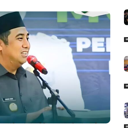
M
M
M