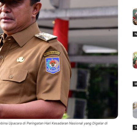
N
M
mbina Upacara di Peringatan Hari Kesadaran Nasional yang Digelar di
S