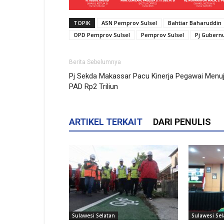
TOPIK
ASN Pemprov Sulsel
Bahtiar Baharuddin
OPD Pemprov Sulsel
Pemprov Sulsel
Pj Gubernu
Berita Sebelumnya
Pj Sekda Makassar Pacu Kinerja Pegawai Menu
PAD Rp2 Triliun
ARTIKEL TERKAIT
DARI PENULIS
Sulawesi Selatan
Sulawesi Sel