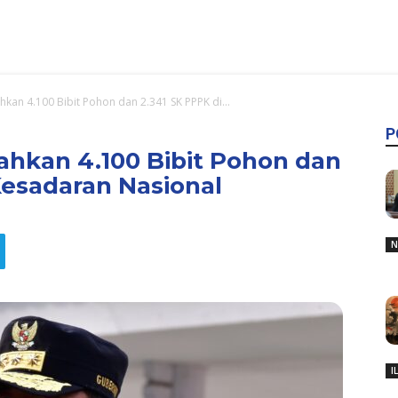
hkan 4.100 Bibit Pohon dan 2.341 SK PPPK di...
P
rahkan 4.100 Bibit Pohon dan
Kesadaran Nasional
N
I