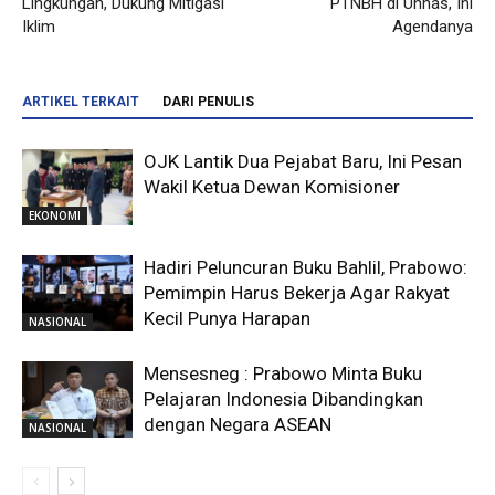
Lingkungan, Dukung Mitigasi
PTNBH di Unhas, Ini
Iklim
Agendanya
ARTIKEL TERKAIT
DARI PENULIS
OJK Lantik Dua Pejabat Baru, Ini Pesan
Wakil Ketua Dewan Komisioner
EKONOMI
Hadiri Peluncuran Buku Bahlil, Prabowo:
Pemimpin Harus Bekerja Agar Rakyat
Kecil Punya Harapan
NASIONAL
Mensesneg : Prabowo Minta Buku
Pelajaran Indonesia Dibandingkan
dengan Negara ASEAN
NASIONAL