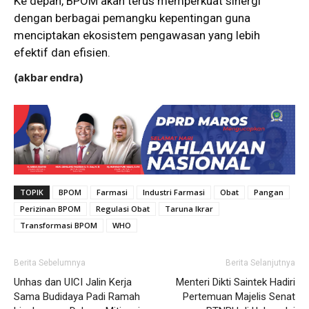
Ke depan, BPOM akan terus memperkuat sinergi
dengan berbagai pemangku kepentingan guna
menciptakan ekosistem pengawasan yang lebih
efektif dan efisien.
(akbar endra)
TOPIK
BPOM
Farmasi
Industri Farmasi
Obat
Pangan
Perizinan BPOM
Regulasi Obat
Taruna Ikrar
Transformasi BPOM
WHO
Berita Sebelumnya
Berita Selanjutnya
Unhas dan UICI Jalin Kerja
Menteri Dikti Saintek Hadiri
Sama Budidaya Padi Ramah
Pertemuan Majelis Senat