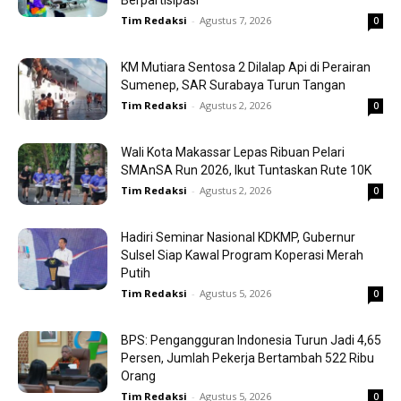
Berpartisipasi
Tim Redaksi
-
Agustus 7, 2026
0
KM Mutiara Sentosa 2 Dilalap Api di Perairan
Sumenep, SAR Surabaya Turun Tangan
Tim Redaksi
-
Agustus 2, 2026
0
Wali Kota Makassar Lepas Ribuan Pelari
SMAnSA Run 2026, Ikut Tuntaskan Rute 10K
Tim Redaksi
-
Agustus 2, 2026
0
Hadiri Seminar Nasional KDKMP, Gubernur
Sulsel Siap Kawal Program Koperasi Merah
Putih
Tim Redaksi
-
Agustus 5, 2026
0
BPS: Pengangguran Indonesia Turun Jadi 4,65
Persen, Jumlah Pekerja Bertambah 522 Ribu
Orang
Tim Redaksi
-
Agustus 5, 2026
0