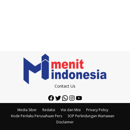
Contact Us
Facebook
Twitter
WhatsApp
Instagram
YouTube
Media Siber
Redaksi
Visi dan Misi
Privacy Policy
Kode Perilaku Perusahaan Pers
SOP Perlindungan Wartawan
Disclaimer