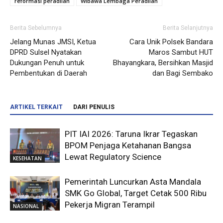
reformasi peradilan
Wibawa Lembaga Peradilan
Berita Sebelumnya
Berita Selanjutnya
Jelang Munas JMSI, Ketua
Cara Unik Polsek Bandara
DPRD Sulsel Nyatakan
Maros Sambut HUT
Dukungan Penuh untuk
Bhayangkara, Bersihkan Masjid
Pembentukan di Daerah
dan Bagi Sembako
ARTIKEL TERKAIT
DARI PENULIS
PIT IAI 2026: Taruna Ikrar Tegaskan
BPOM Penjaga Ketahanan Bangsa
Lewat Regulatory Science
KESEHATAN
Pemerintah Luncurkan Asta Mandala
SMK Go Global, Target Cetak 500 Ribu
Pekerja Migran Terampil
NASIONAL