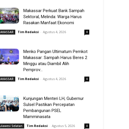
Makassar Perkuat Bank Sampah
Sektoral, Melinda: Warga Harus
Rasakan Manfaat Ekonomi
Tim Redaksi
-
Agustus 4, 2026
AKASSAR
0
Menko Pangan Ultimatum Pemkot
Makassar: Sampah Harus Beres 2
Minggu atau Diambil Alih
Pemprov...
Tim Redaksi
-
Agustus 4, 2026
AKASSAR
0
Kunjungan Menteri LH, Gubernur
Sulsel Pastikan Percepatan
Pembangunan PSEL
Mamminasata
Tim Redaksi
-
Agustus 5, 2026
ulawesi Selatan
0