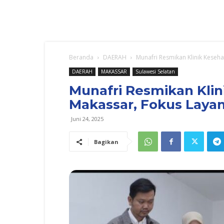
Beranda
DAERAH
Munafri Resmikan Klinik Keseha
DAERAH
MAKASSAR
Sulawesi Selatan
Munafri Resmikan Klin
Makassar, Fokus Layani
Juni 24, 2025
Bagikan