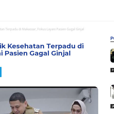
tan Terpadu di Makassar, Fokus Layani Pasien Gagal Ginjal
P
ik Kesehatan Terpadu di
 Pasien Gagal Ginjal
P
J