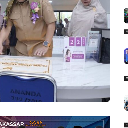
M
M
S