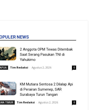
OPULER NEWS
2 Anggota OPM Tewas Ditembak
Saat Serang Pasukan TNI di
Yahukimo
Tim Redaksi
-
Agustus 2, 2026
APUA
0
KM Mutiara Sentosa 2 Dilalap Api
di Perairan Sumenep, SAR
Surabaya Turun Tangan
Tim Redaksi
-
Agustus 2, 2026
AWA TIMUR
0