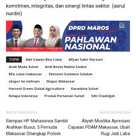
komitmen, integritas, dan sinergi lintas sektor. (asrul
nurdin)
TOPIK
Ade Irawan Bea Cukai
Alfyan Sabir Narsum
Anak Muda Sulsel
Andi Besse Nabila Saskia
BEa cukai makassar
Ekonomi Sulawesi Selatan
ekspor ke vietnam
Ekspor Makassar
Harvest Green Global Agriculture
Karantina Sulsel
Kelapa Indonesia
Produk Pertanian Sulsel
Sitti Chadidjah
Berita Sebelumnya
Berita Selanjutnya
Rampas HP Mahasiswa Sambil
Aliyah Mustika Apresiasi
Arahkan Busur, 5 Pemuda
Capaian PDAM Makassar, Ubah
Makassar Ditangkap Polsek
Rugi Jadi Laba