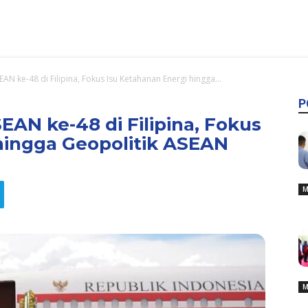
N ke-48 di Filipina, Fokus Isu Ketahanan Energi hingga...
P
AN ke-48 di Filipina, Fokus
hingga Geopolitik ASEAN
M
M