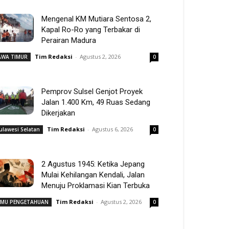
Mengenal KM Mutiara Sentosa 2,
Kapal Ro-Ro yang Terbakar di
Perairan Madura
Tim Redaksi
-
Agustus 2, 2026
AWA TIMUR
0
Pemprov Sulsel Genjot Proyek
Jalan 1.400 Km, 49 Ruas Sedang
Dikerjakan
Tim Redaksi
-
Agustus 6, 2026
ulawesi Selatan
0
2 Agustus 1945: Ketika Jepang
Mulai Kehilangan Kendali, Jalan
Menuju Proklamasi Kian Terbuka
Tim Redaksi
-
Agustus 2, 2026
LMU PENGETAHUAN
0