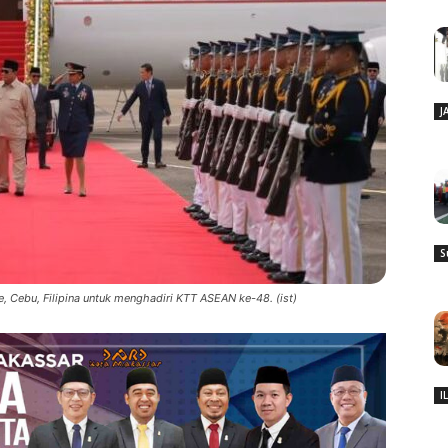
J
S
, Cebu, Filipina untuk menghadiri KTT ASEAN ke-48. (ist)
I