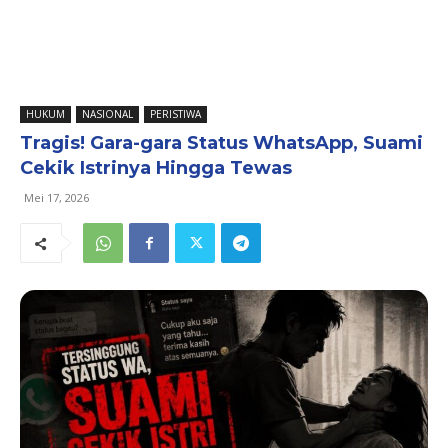
HUKUM
NASIONAL
PERISTIWA
Tragis! Gara-gara Status WhatsApp, Suami
Cekik Istrinya Hingga Tewas
Mei 17, 2026