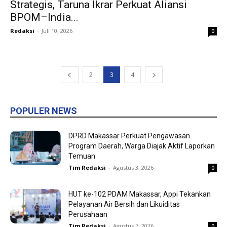
Strategis, Taruna Ikrar Perkuat Aliansi
BPOM–India...
Redaksi
-
Juli 10, 2026
0
2
3
4
POPULER NEWS
DPRD Makassar Perkuat Pengawasan
Program Daerah, Warga Diajak Aktif Laporkan
Temuan
Tim Redaksi
-
Agustus 3, 2026
0
HUT ke-102 PDAM Makassar, Appi Tekankan
Pelayanan Air Bersih dan Likuiditas
Perusahaan
Tim Redaksi
-
Agustus 7, 2026
0