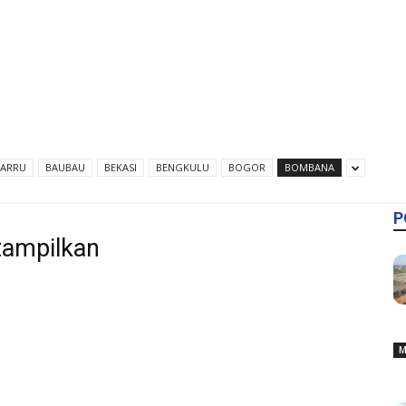
BARRU
BAUBAU
BEKASI
BENGKULU
BOGOR
BOMBANA
P
tampilkan
M