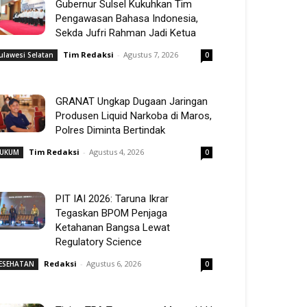
Gubernur Sulsel Kukuhkan Tim
Pengawasan Bahasa Indonesia,
Sekda Jufri Rahman Jadi Ketua
Tim Redaksi
-
Agustus 7, 2026
ulawesi Selatan
0
GRANAT Ungkap Dugaan Jaringan
Produsen Liquid Narkoba di Maros,
Polres Diminta Bertindak
Tim Redaksi
-
Agustus 4, 2026
UKUM
0
PIT IAI 2026: Taruna Ikrar
Tegaskan BPOM Penjaga
Ketahanan Bangsa Lewat
Regulatory Science
Redaksi
-
Agustus 6, 2026
ESEHATAN
0