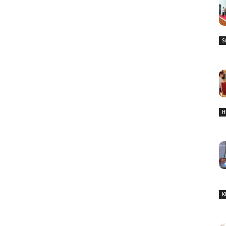
S
H
K