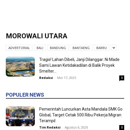
MOROWALI UTARA
ADVERTORIAL
BALI
BANDUNG
BANTAENG
BARRU
Tragis! Lahan Dibeli, Janji Dilanggar: Ni Made
Sami Lawan Ketidakadilan di Balik Proyek
Smelter...
Redaksi
-
Mei 17, 2025
0
POPULER NEWS
Pemerintah Luncurkan Asta Mandala SMK Go
Global, Target Cetak 500 Ribu Pekerja Migran
Terampil
Tim Redaksi
-
Agustus 6, 2026
0