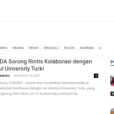
BARRU
BAUBAU
BEKASI
BENGKULU
BOGOR
BOMBANA
A Sorong Rintis Kolaborasi dengan
P
ul University Turki
admin
-
September 26, 2021
0
nesia, SORONG - Universitas Pendidikan Muhammaddiyah
iMUDA) membawa delegasi ke Istanbul University Turki, yang
ngsung oleh rektor, Dr. H. Rustamadji, pada Jum'at,...
M