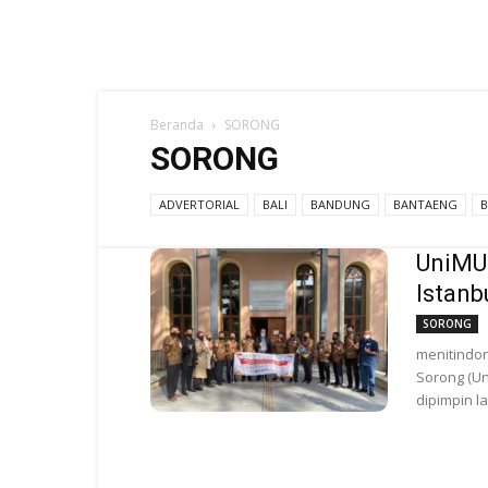
Beranda
SORONG
SORONG
ADVERTORIAL
BALI
BANDUNG
BANTAENG
UniMUD
Istanb
SORONG
menitindo
Sorong (Un
dipimpin la