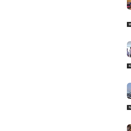
M
K
N