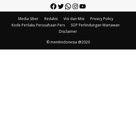
Facebook
Twitter
WhatsApp
Instagram
YouTube
Media Siber
Redaksi
Visi dan Misi
Privacy Policy
Kode Perilaku Perusahaan Pers
SOP Perlindungan Wartawan
Disclaimer
© menitindonesia @2020