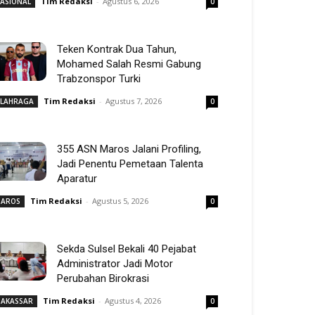
Tim Redaksi
-
Agustus 6, 2026
ASIONAL
0
Teken Kontrak Dua Tahun,
Mohamed Salah Resmi Gabung
Trabzonspor Turki
Tim Redaksi
-
Agustus 7, 2026
LAHRAGA
0
355 ASN Maros Jalani Profiling,
Jadi Penentu Pemetaan Talenta
Aparatur
Tim Redaksi
-
Agustus 5, 2026
AROS
0
Sekda Sulsel Bekali 40 Pejabat
Administrator Jadi Motor
Perubahan Birokrasi
Tim Redaksi
-
Agustus 4, 2026
AKASSAR
0