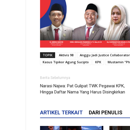
TOPIK
Aktivis 98
Anggu Jadi Justice Collaborator
Kasus Tipikor Agung Sucipto
KPK
Mustamin "Phi
Berita Sebelumnya
Narasi Najwa: Pat Gulipat TWK Pegawai KPK,
Hingga Daftar Nama Yang Harus Disingkirkan
ARTIKEL TERKAIT
DARI PENULIS