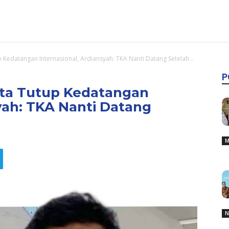
p Kedatangan Internasional, Ardiansyah: TKA Nanti Datang Setelah...
P
nta Tutup Kedatangan
syah: TKA Nanti Datang
M
N