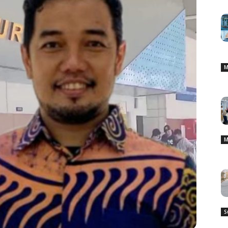
M
M
S