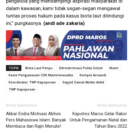
pengelola yang mendampingi aspirasi masyarakat di
dalam kawasan, kami tidak segan-segan mengawal
tuntas proses hukum pada kasus biota laut dilindungi
ini,” pungkasnya.
(andi ade zakaria)
TOPIK
Biota Laut Penyu
Ditreskrimsus Polda Sulsel
Ilham
Kasie Pengawasan CDK Mamminasatta
Kompol Arisandi
Koordinator TWP Kapoposan
Sayyid Zainal Abidin Aidid
TWP Kapoposan
Berita Sebelumnya
Berita Selanjutnya
Akbar Endra Motivasi Aktivis
Kapolres Maros Gelar Rakor
Pers Mahasiswa Islam: Banyak
Untuk Pengamanan Natal dan
Membaca dan Rajin Menulis!
Tahun Baru 2022