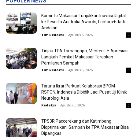
POPULER NEWS
Kominfo Makassar Tunjukkan Inovasi Digital
ke Peserta Australia Awards, Lontara+ Jadi
Andalan
Tim Redaksi
-
Agustus 6, 2026
0
Tinjau TPA Tamangapa, Menteri LH Apresiasi
Langkah Pemkot Makassar Terapkan
Pemilahan Sampah
Tim Redaksi
-
Agustus 5, 2026
0
Taruna Ikrar Perkuat Kolaborasi BPOM-
RSPON, Indonesia Dibidik Jadi Pusat Uji Klinik
Neurologi Asia
Redaksi
-
Agustus 3, 2026
0
TPS3R Paccerekang dan Katimbang
Dioptimalkan, Sampah ke TPA Makassar Bisa
Dipangkas