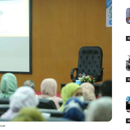
K
N
M
ssar