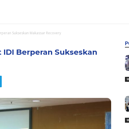
Berperan Sukseskan Makassar Recovery
P
 IDI Berperan Sukseskan
M
M