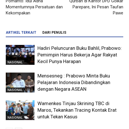
Pomanto: Idul Adha
Qurban di Kantor DPD Golkar
Momentumnya Persatuan dan
Parepare, Ini Pesan Taufan
Kekompakan
Pawe
ARTIKEL TERKAIT
DARI PENULIS
Hadiri Peluncuran Buku Bahlil, Prabowo:
Pemimpin Harus Bekerja Agar Rakyat
Kecil Punya Harapan
NASIONAL
Mensesneg : Prabowo Minta Buku
Pelajaran Indonesia Dibandingkan
dengan Negara ASEAN
NASIONAL
Wamenkes Tinjau Skrining TBC di
Maros, Tekankan Tracing Kontak Erat
untuk Tekan Kasus
NASIONAL