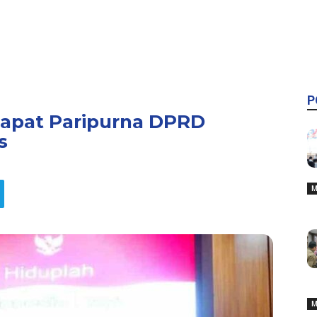
P
Rapat Paripurna DPRD
s
M
M