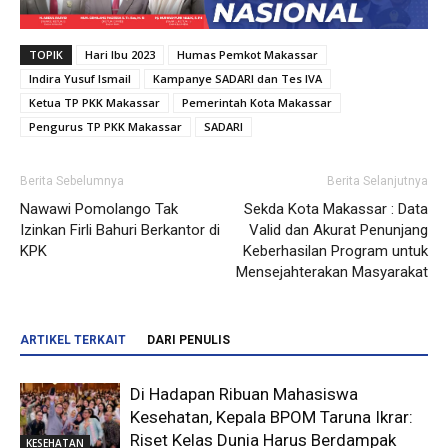
TOPIK
Hari Ibu 2023
Humas Pemkot Makassar
Indira Yusuf Ismail
Kampanye SADARI dan Tes IVA
Ketua TP PKK Makassar
Pemerintah Kota Makassar
Pengurus TP PKK Makassar
SADARI
Berita Sebelumnya
Berita Selanjutnya
Nawawi Pomolango Tak
Sekda Kota Makassar : Data
Izinkan Firli Bahuri Berkantor di
Valid dan Akurat Penunjang
KPK
Keberhasilan Program untuk
Mensejahterakan Masyarakat
ARTIKEL TERKAIT
DARI PENULIS
Di Hadapan Ribuan Mahasiswa
Kesehatan, Kepala BPOM Taruna Ikrar:
Riset Kelas Dunia Harus Berdampak
KESEHATAN