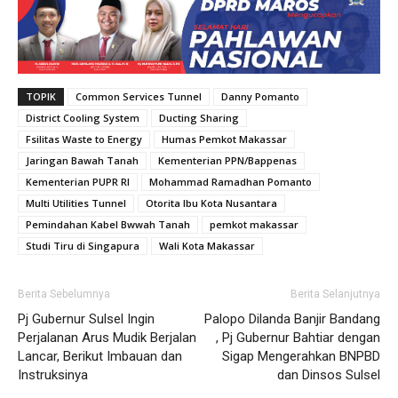
TOPIK
Common Services Tunnel
Danny Pomanto
District Cooling System
Ducting Sharing
Fsilitas Waste to Energy
Humas Pemkot Makassar
Jaringan Bawah Tanah
Kementerian PPN/Bappenas
Kementerian PUPR RI
Mohammad Ramadhan Pomanto
Multi Utilities Tunnel
Otorita Ibu Kota Nusantara
Pemindahan Kabel Bwwah Tanah
pemkot makassar
Studi Tiru di Singapura
Wali Kota Makassar
Berita Sebelumnya
Berita Selanjutnya
Pj Gubernur Sulsel Ingin
Palopo Dilanda Banjir Bandang
Perjalanan Arus Mudik Berjalan
, Pj Gubernur Bahtiar dengan
Lancar, Berikut Imbauan dan
Sigap Mengerahkan BNPBD
Instruksinya
dan Dinsos Sulsel